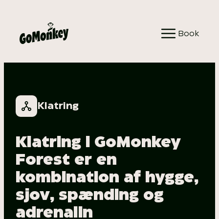
Spring
til
Book
indhold
Klatring
Klatring i GoMonkey
Forest er en
kombination af hygge,
sjov, spænding og
adrenalin