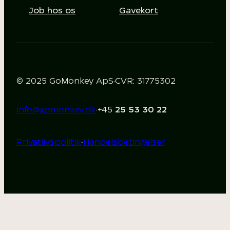
Job hos os
Gavekort
© 2025 GoMonkey ApS
·
CVR: 31775302
info@gomonkey.dk
·
+45
25 53 30 22
·
Privatlivspolitik
Handelsbetingelser