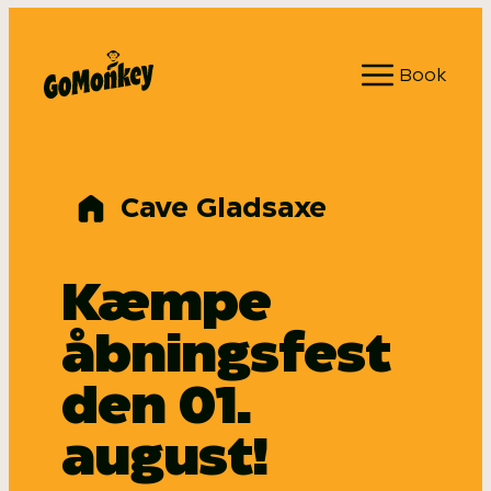
Spring
til
Book
indhold
Cave Gladsaxe
Kæmpe
åbningsfest
den 01.
august!