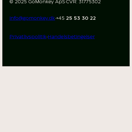
© 2025 GoMonkey ApS
·
CVR: 31775302
info@gomonkey.dk
·
+45
25 53 30 22
·
Privatlivspolitik
Handelsbetingelser