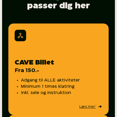
passer dig her
CAVE Billet
Fra 150.-
Adgang til ALLE aktiviteter
Minimum 1 times klatring
Inkl. sele og instruktion
Book
Læs mer’