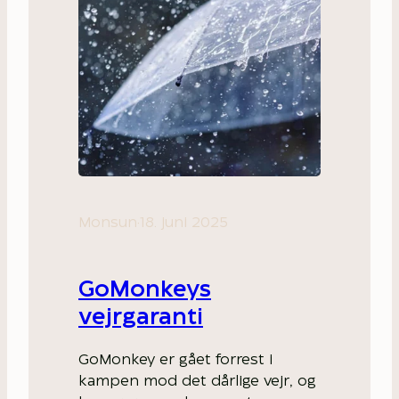
Monsun
·
18. juni 2025
GoMonkeys
vejrgaranti
GoMonkey er gået forrest i
kampen mod det dårlige vejr, og