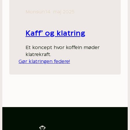
Monsun
·
14. maj 2025
Kaff’ og klatring
Et koncept hvor koffein møder
klatrekraft.
Gør klatringen federe!