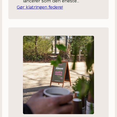
lancerer som den eneste
Gør klatringen federe!
klatrepark i Danmark –
vejrgarantien. Garantien der får
selv metrologerne til at klø sig i
hovedet, når den i modsætning
til dem, altid lover godt vejr på
dagen.