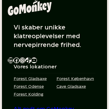
Vi skaber unikke
klatreoplevelser med
nervepirrende frihed.
LinkedIn
Facebook
Instagram
TikTok
YouTube
Vores lokationer
Forest Gladsaxe
Forest København
Forest Odense
Cave Gladsaxe
Forest Kolding
Alt godt om GoMonkey