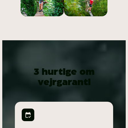
3 hurtige om
vejrgaranti