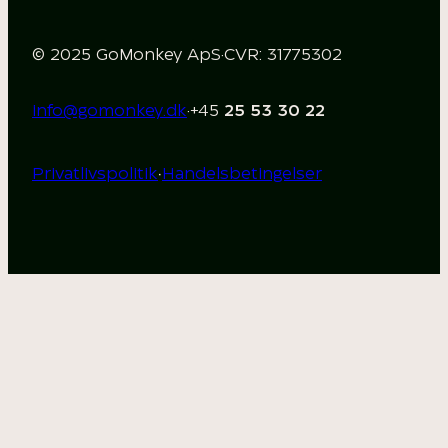
© 2025 GoMonkey ApS
·
CVR: 31775302
info@gomonkey.dk
·
+45
25 53 30 22
·
Privatlivspolitik
Handelsbetingelser