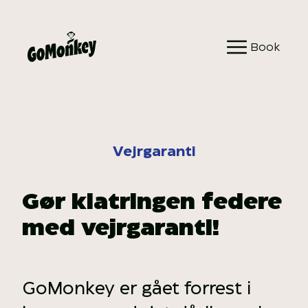
Spring
til
Book
indhold
Vejrgaranti
Gør klatringen federe
med vejrgaranti!
GoMonkey er gået forrest i